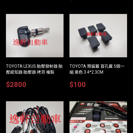
TOYOTA LEXUS 胎壓發射器 胎
TOYOTA 預留蓋 盲孔蓋 5個一
壓感知器 胎壓器 拷貝 複製
組 黑色 3.4*2.3CM
$2800
$100