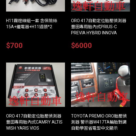
H11霧燈線組一套 含保險絲
ORO 417自動定位胎壓偵測器
15A+繼電器+H11插頭*2
豐田專用胎內式PRIUS-C
PREVIA HYBRID INNOVA
$700
$6000
ORO 417自動定位胎壓偵測器
TOYOTA PREMIO ORO胎壓偵
豐田專用胎內式CAMRY ALTIS
測器 警示器W417TA輪胎對調
WISH YARIS VIOS
自動學習省電型中文顯示