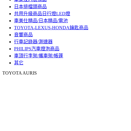
日本排檔頭商品
共用升級商品日行燈LED燈
車美仕精品/日本精品/電池
TOYOTA-LEXUS-HONDA鑰匙商品
音響商品
行車記錄器/測速器
PHILIPS汽車燈泡商品
車頂行李架/攜車架/帳篷
其它
TOYOTA AURIS