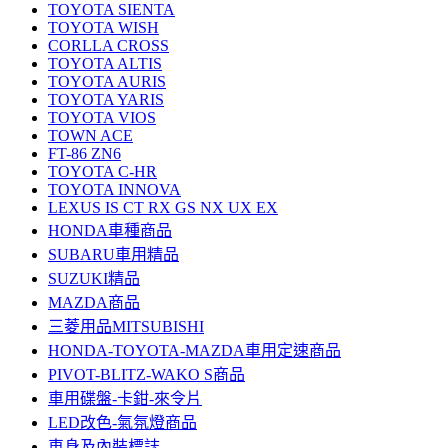
TOYOTA SIENTA
TOYOTA WISH
CORLLA CROSS
TOYOTA ALTIS
TOYOTA AURIS
TOYOTA YARIS
TOYOTA VIOS
TOWN ACE
FT-86 ZN6
TOYOTA C-HR
TOYOTA INNOVA
LEXUS IS CT RX GS NX UX EX
HONDA車種商品
SUBARU車用精品
SUZUKI精品
MAZDA商品
三菱用品MITSUBISHI
HONDA-TOYOTA-MAZDA車用定速商品
PIVOT-BLITZ-WAKO S商品
車用碟盤-卡鉗-來令片
LED改色-氣氛燈商品
車身及內裝標誌