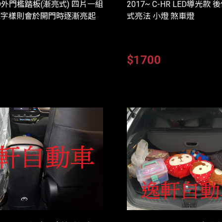
LED外門檻踏板(漸亮式) 四片一組
2017~ C-HR LED導光款 
HR字樣則會於開門時逐漸亮起
式亮法 小燈 煞車燈
0
$1700