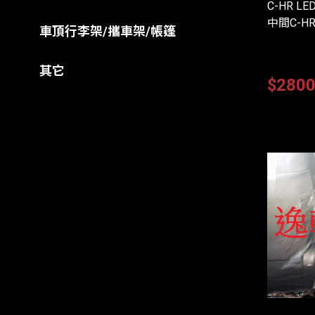
C-HR 
中間C-
車頂行李架/攜車架/帳篷
其它
$280