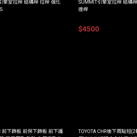
T引擎室拉桿 結構桿 拉桿 強化
SUMMIT引擎室拉桿 結構桿
S
連桿
0
$4500
CHR 前下飾板 前保下飾板 前下護
TOYOTA CHR後下兩點短(