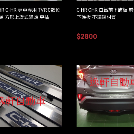
CHR C-HR 專車專用 TVI30數位
C HR CHR 白鐵前下飾板 
頭 方形上崁式鏡頭 專插
下護板 不鏽鋼材質
0
$2800