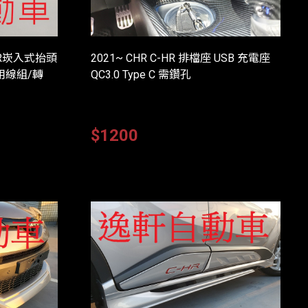
CHR崁入式抬頭
2021~ CHR C-HR 排檔座 USB 充電座
用線組/轉
QC3.0 Type C 需鑽孔
$1200