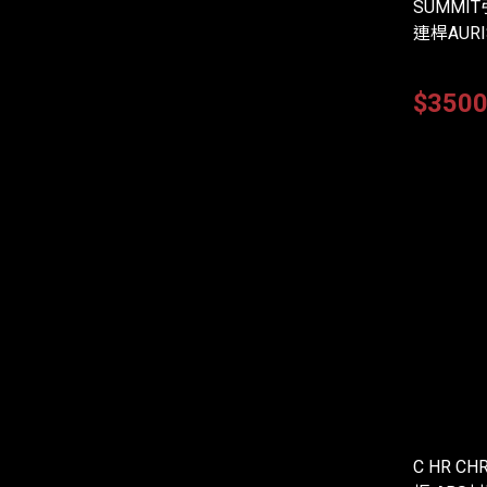
SUMMI
連桿AURI
$350
C HR 