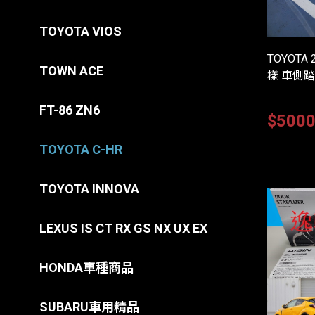
TOYOTA VIOS
TOYOTA
TOWN ACE
樣 車側踏
FT-86 ZN6
$500
TOYOTA C-HR
TOYOTA INNOVA
LEXUS IS CT RX GS NX UX EX
HONDA車種商品
SUBARU車用精品