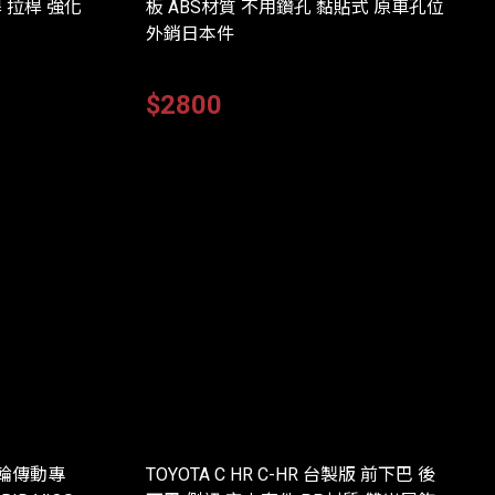
 拉桿 強化
板 ABS材質 不用鑽孔 黏貼式 原車孔位
外銷日本件
$2800
2輪傳動專
TOYOTA C HR C-HR 台製版 前下巴 後